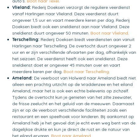
auto’s.
Boot naar Texel
.
Vlieland:
Rederij Doeksen verzorgt de reguliere veerdienst
vanaf Harlingen naar Vlieland. Deze veerdienst duurt
ongeveer 1,5 uur en vaart meerdere keren per dag. Rederij
Doeksen biedt ook een sneldienst aan naar Vlieland. Deze
sneldienst duurt ongeveer 50 minuten.
Boot naar Vlieland
.
Terschelling:
Rederij Doeksen biedt veerdiensten aan vanuit
Harlingen naar Terschelling. De overtocht duurt ongeveer 2
uur en er zijn verschillende afvaarten per dag, afhankelijk van
het seizoen. De veerdienst heeft ook een sneldienst. Deze
sneldienst doet er ongeveer 45 minuten over en vaart
meerdere keren per dag.
Boot naar Terschelling
.
Ameland:
De veerboot van Holwerd naar Ameland biedt niet
alleen een prachtig uitzicht op de Waddenzee en het eiland
Ameland, maar het is ook een echte belevenis op zichzelf.
Tijdens de overtocht kun je genieten van het zilte zeewater,
de frisse zeelucht en het geluid van de meeuwen. Daarnaast
zijn er op de veerboot verschillende faciliteiten zoals een
restaurant en een speelhoek voor kinderen. Bij aankomst op
Ameland heb je het gevoel dat je echt even weg bent van de
dagelijkse drukte en kun je direct de rust en de natuur van
het eiland ervaren.
Boot naar Ameland
.