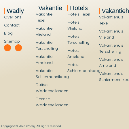
Vakantie
Hotels
Wadly
Vakantieh
Vakantie
Hotels Texel
Over ons
Vakantiehuis
Texel
Hotels
Texel
Contact
Vakantie
Vlieland
Vakantiehuis
Blog
Vlieland
Hotels
Vlieland
Sitemap
Vakantie
Terschelling
Vakantiehuis
Terschelling
Hotels
Terschelling
Vakantie
Ameland
Vakantiehuis
Ameland
Hotels
Ameland
Vakantie
Schiermonnikoog
Vakantiehuis
Schiermonnikoog
Schiermonniko
Duitse
Waddeneilanden
Deense
Waddeneilanden
Copyright © 2026 Wadly, All rights reserved.