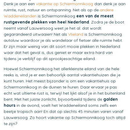
Denk je aan een
vakantie op Schiermonnikoog
dan denk je aan
ruimte, rust, natuur en ontspanning. Net als op de
andere
Waddeneilanden
is Schiermonnikoog
een van de meest
rustgevende plekken van heel Nederland
. Zodra je de boot
neemt vanaf Lauwersoog weet je het al: dat wordt
gegarandeerd uitwaaien! Net als
Vlieland
is Schiermonnikoog
autoluw waardoor je als wandelaar of fietser alle ruimte hebt.
Er zijn maar weinig van dit soort mooie plekken in Nederland
waar dat het geval is, dus geniet er maar extra hard van
tijdens je verblijf op dit sprookjesachtige eiland.
Hoewel Schiermonnikoog het allerkleinste eiland van de hele
reeks is, vind je er een behoorlijk aantal vakantiehuizen die je
kunt huren. Het meest bijzonder is om een vakantiehuis op
Schiermonnikoog in de duinen te huren. Daar ervaar je pas
echt wat ultieme rust is, terwijl het lijkt alsof je in het buitenland
bent. Met het juiste zonlicht, bijvoorbeeld tijdens de
golden
hours
in de avond, voelt het Waddeneiland soms zelfs een
beetje tropisch aan! En dat op slechts 45 minuten varen vanaf
Lauwersoog. Zo hoort vakantie op Schiermonnikoog toch altijd
te zijn?