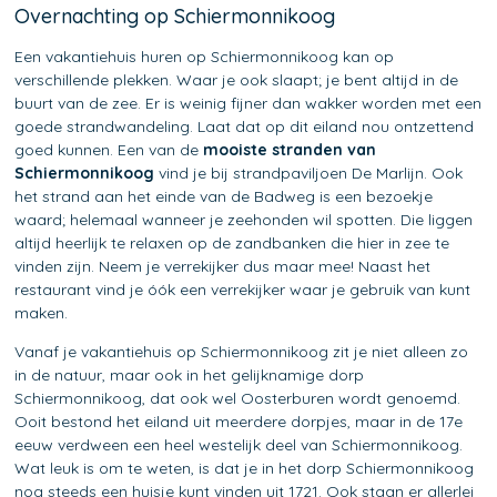
Overnachting op Schiermonnikoog
Een vakantiehuis huren op Schiermonnikoog kan op
verschillende plekken. Waar je ook slaapt; je bent altijd in de
buurt van de zee. Er is weinig fijner dan wakker worden met een
goede strandwandeling. Laat dat op dit eiland nou ontzettend
goed kunnen. Een van de
mooiste stranden van
Schiermonnikoog
vind je bij strandpaviljoen De Marlijn. Ook
het strand aan het einde van de Badweg is een bezoekje
waard; helemaal wanneer je zeehonden wil spotten. Die liggen
altijd heerlijk te relaxen op de zandbanken die hier in zee te
vinden zijn. Neem je verrekijker dus maar mee! Naast het
restaurant vind je óók een verrekijker waar je gebruik van kunt
maken.
Vanaf je vakantiehuis op Schiermonnikoog zit je niet alleen zo
in de natuur, maar ook in het gelijknamige dorp
Schiermonnikoog, dat ook wel Oosterburen wordt genoemd.
Ooit bestond het eiland uit meerdere dorpjes, maar in de 17e
eeuw verdween een heel westelijk deel van Schiermonnikoog.
Wat leuk is om te weten, is dat je in het dorp Schiermonnikoog
nog steeds een huisje kunt vinden uit 1721. Ook staan er allerlei