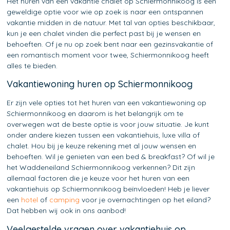
Het huren van een vakantie chalet op Schiermonnikoog is een
geweldige optie voor wie op zoek is naar een ontspannen
vakantie midden in de natuur. Met tal van opties beschikbaar,
kun je een chalet vinden die perfect past bij je wensen en
behoeften. Of je nu op zoek bent naar een gezinsvakantie of
een romantisch moment voor twee, Schiermonnikoog heeft
alles te bieden.
Vakantiewoning huren op Schiermonnikoog
Er zijn vele opties tot het huren van een vakantiewoning op
Schiermonnikoog en daarom is het belangrijk om te
overwegen wat de beste optie is voor jouw situatie. Je kunt
onder andere kiezen tussen een vakantiehuis, luxe villa of
chalet. Hou bij je keuze rekening met al jouw wensen en
behoeften. Wil je genieten van een bed & breakfast? Of wil je
het Waddeneiland Schiermonnikoog verkennen? Dit zijn
allemaal factoren die je keuze voor het huren van een
vakantiehuis op Schiermonnikoog beïnvloeden! Heb je liever
een
hotel
of
camping
voor je overnachtingen op het eiland?
Dat hebben wij ook in ons aanbod!
Veelgestelde vragen over vakantiehuis op