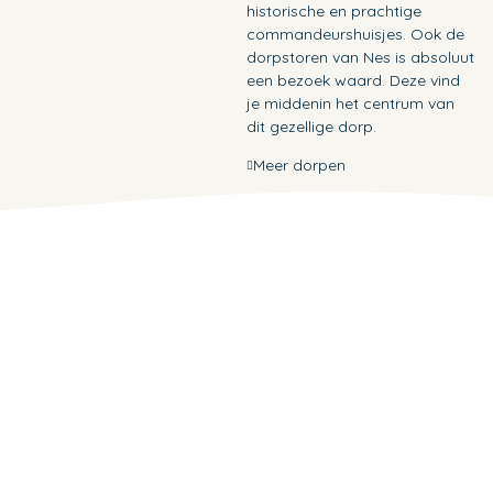
historische en prachtige
commandeurshuisjes. Ook de
dorpstoren van Nes is absoluut
een bezoek waard. Deze vind
je middenin het centrum van
dit gezellige dorp.
Meer dorpen
Vakantie op Ameland
Met je schoenen in de modder van het Wad: even lekker
vies worden zoals je vroeger ook wel eens deed. Ameland
is hét eiland in de Waddenzee waar je perfect kunt
wadlopen. Ieder jaar komen er honderden wadlopers
richting het eiland om daar te genieten van een
welverdiend speciaalbiertje van het eiland en een lekker
hapje. Ook wanneer je niet van wadlopen houdt is
Ameland een heerlijke vakantiebestemming voor een paar
dagen of een week. Zo kun je er bijvoorbeeld ook heerlijk
fietsen: er zijn een aantal prachtige routes te fietsen