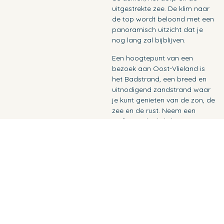
uitgestrekte zee. De klim naar
de top wordt beloond met een
panoramisch uitzicht dat je
nog lang zal bijblijven.
Een hoogtepunt van een
bezoek aan Oost-Vlieland is
het Badstrand, een breed en
uitnodigend zandstrand waar
je kunt genieten van de zon, de
zee en de rust. Neem een
verfrissende duik, bouw
zandkastelen of wandel langs
de vloedlijn en laat je voeten
strelen door de golven.
In de avonden dompelt Oost-
Vlieland je onder in een serene
rust. Laat je betoveren door de
heldere sterrenhemel en geniet
van de kalme atmosfeer van
het eiland. Het is een perfecte