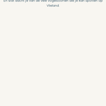
En wat dacht je van de vele vogelsoorten die je kan spotten op
Vlieland.