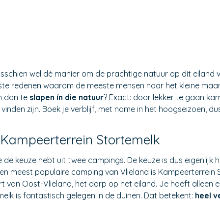
sschien wel dé manier om de prachtige natuur op dit eiland v
tste redenen waarom de meeste mensen naar het kleine maar fi
en dan te
slapen ín die natuur
? Exact: door lekker te gaan kam
inden zijn. Boek je verblijf, met name in het hoogseizoen, dus 
 Kampeerterrein Stortemelk
 de keuze hebt uit twee campings. De keuze is dus eigenlijk
e en meest populaire camping van Vlieland is Kampeerterrein
urt van Oost-Vlieland, het dorp op het eiland. Je hoeft alleen
melk is fantastisch gelegen in de duinen. Dat betekent:
heel v