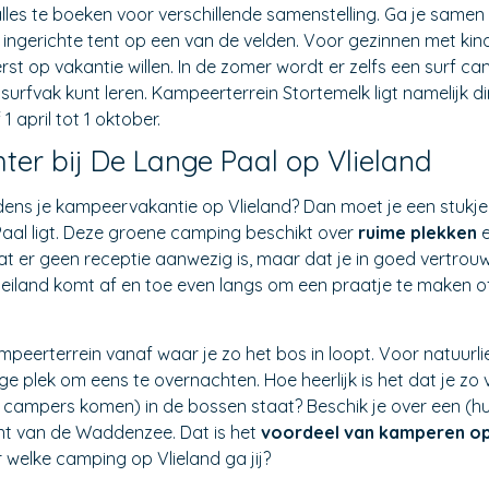
lles te boeken voor verschillende samenstelling. Ga je same
ingerichte tent op een van de velden. Voor gezinnen met kind
rst op vakantie willen. In de zomer wordt er zelfs een surf 
urfvak kunt leren. Kampeerterrein Stortemelk ligt namelijk dir
 april tot 1 oktober.
ter bij De Lange Paal op Vlieland
 tijdens je kampeervakantie op Vlieland? Dan moet je een stuk
aal ligt. Deze groene camping beschikt over
ruime plekken
e
at er geen receptie aanwezig is, maar dat je in goed vertrou
 eiland komt af en toe even langs om een praatje te maken
ampeerterrein vanaf waar je zo het bos in loopt. Voor natuur
ige plek om eens te overnachten. Hoe heerlijk is het dat je zo
campers komen) in de bossen staat? Beschik je over een (huu
nt van de Waddenzee. Dat is het
voordeel van kamperen op
oor welke camping op Vlieland ga jij?