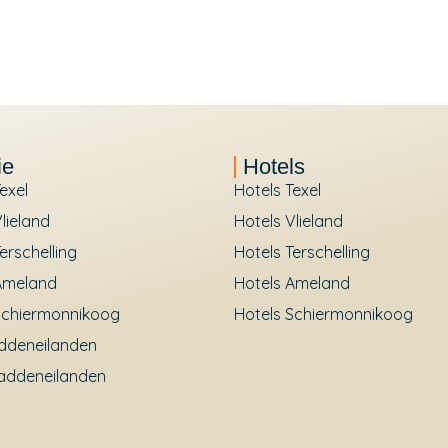
ie
Hotels
exel
Hotels Texel
lieland
Hotels Vlieland
erschelling
Hotels Terschelling
Ameland
Hotels Ameland
Schiermonnikoog
Hotels Schiermonnikoog
ddeneilanden
addeneilanden