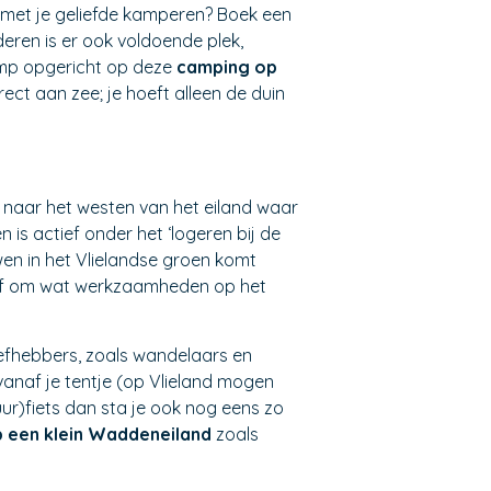
n met je geliefde kamperen? Boek een
eren is er ook voldoende plek,
camp opgericht op deze
camping op
ect aan zee; je hoeft alleen de duin
je naar het westen van het eiland waar
n is actief onder het ‘logeren bij de
wen in het Vlielandse groen komt
 of om wat werkzaamheden op het
liefhebbers, zoals wandelaars en
 vanaf je tentje (op Vlieland mogen
r)fiets dan sta je ook nog eens zo
 een klein Waddeneiland
zoals