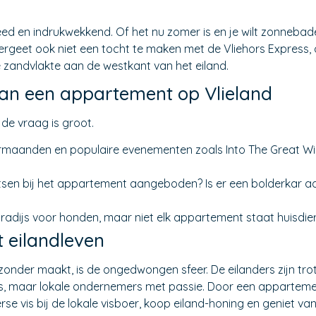
eed en indrukwekkend. Of het nu zomer is en je wilt zonnebade
 Vergeet ook niet een tocht te maken met de Vliehors Express,
 zandvlakte aan de westkant van het eiland.
van een appartement op Vlieland
de vraag is groot.
rmaanden en populaire evenementen zoals Into The Great Wi
etsen bij het appartement aangeboden? Is er een bolderkar a
radijs voor honden, maar niet elk appartement staat huisdiere
t eilandleven
zonder maakt, is de ongedwongen sfeer. De eilanders zijn trots
ns, maar lokale ondernemers met passie. Door een appartemen
se vis bij de lokale visboer, koop eiland-honing en geniet van