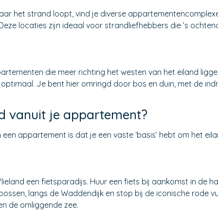
ar het strand loopt, vind je diverse appartementencomplexe
ze locaties zijn ideaal voor strandliefhebbers die ’s ochten
artementen die meer richting het westen van het eiland liggen.
 optimaal. Je bent hier omringd door bos en duin, met de ind
nd vanuit je appartement?
een appartement is dat je een vaste ‘basis’ hebt om het eilan
Vlieland een fietsparadijs. Huur een fiets bij aankomst in de 
bossen, langs de Waddendijk en stop bij de iconische rode v
 en de omliggende zee.