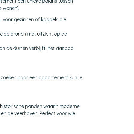
artement een unieke balans tussen
e wonen’.
l voor gezinnen of koppels die
breide brunch met uitzicht op de
van de duinen verblijft, het aanbod
het zoeken naar een appartement kun je
ge historische panden waarin moderne
 en de veerhaven. Perfect voor wie