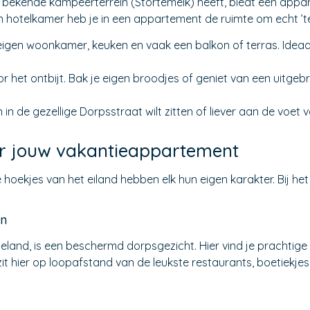
n bekende kampeerterrein (Stortemelk) heeft, biedt een app
 een hotelkamer heb je in een appartement de ruimte om echt ’t
eigen woonkamer, keuken en vaak een balkon of terras. Ideaa
voor het ontbijt. Bak je eigen broodjes of geniet van een uitge
 in de gezellige Dorpsstraat wilt zitten of liever aan de voet 
oor jouw vakantieappartement
nde hoekjes van het eiland hebben elk hun eigen karakter. Bij 
rn
lieland, is een beschermd dorpsgezicht. Hier vind je prachti
it hier op loopafstand van de leukste restaurants, boetiekjes