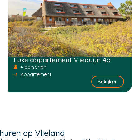
Luxe appartement Vlieduyn 4p
4 personen
Appartement
Bekijken
uren op Vlieland