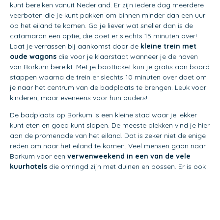
kunt bereiken vanuit Nederland. Er zijn iedere dag meerdere
veerboten die je kunt pakken om binnen minder dan een uur
op het eiland te komen. Ga je liever wat sneller dan is de
catamaran een optie; die doet er slechts 15 minuten over!
Laat je verrassen bij aankomst door de
kleine trein met
oude wagons
die voor je klaarstaat wanneer je de haven
van Borkum bereikt. Met je bootticket kun je gratis aan boord
stappen waarna de trein er slechts 10 minuten over doet om
je naar het centrum van de badplaats te brengen. Leuk voor
kinderen, maar eveneens voor hun ouders!
De badplaats op Borkum is een kleine stad waar je lekker
kunt eten en goed kunt slapen. De meeste plekken vind je hier
aan de promenade van het eiland. Dat is zeker niet de enige
reden om naar het eiland te komen. Veel mensen gaan naar
Borkum voor een
verwenweekend in een van de vele
kuurhotels
die omringd zijn met duinen en bossen. Er is ook
een groot wellnesscentrum aanwezig op het eiland,
genaamd Gezeitenland. Dit luxueuze centrum van 8000 m2
groot beschikt over meerdere zwembaden, een
indoorsurfbaan en een waterattractiepark. Écht leuk voor
jong en oud dus.