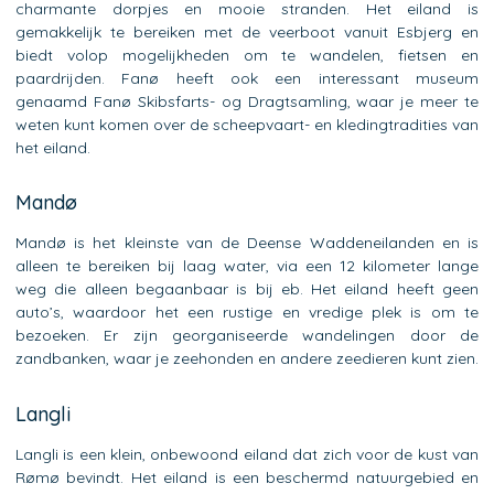
charmante dorpjes en mooie stranden. Het eiland is
gemakkelijk te bereiken met de veerboot vanuit Esbjerg en
biedt volop mogelijkheden om te wandelen, fietsen en
paardrijden. Fanø heeft ook een interessant museum
genaamd Fanø Skibsfarts- og Dragtsamling, waar je meer te
weten kunt komen over de scheepvaart- en kledingtradities van
het eiland.
Mandø
Mandø is het kleinste van de Deense Waddeneilanden en is
alleen te bereiken bij laag water, via een 12 kilometer lange
weg die alleen begaanbaar is bij eb. Het eiland heeft geen
auto’s, waardoor het een rustige en vredige plek is om te
bezoeken. Er zijn georganiseerde wandelingen door de
zandbanken, waar je zeehonden en andere zeedieren kunt zien.
Langli
Langli is een klein, onbewoond eiland dat zich voor de kust van
Rømø bevindt. Het eiland is een beschermd natuurgebied en