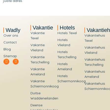
juiste adres.
Vakantie
Hotels
Wadly
Vakantieh
Vakantie
Hotels Texel
Over ons
Vakantiehuis
Texel
Hotels
Texel
Contact
Vakantie
Vlieland
Vakantiehuis
Blog
Vlieland
Hotels
Vlieland
Sitemap
Vakantie
Terschelling
Vakantiehuis
Terschelling
Hotels
Terschelling
Vakantie
Ameland
Vakantiehuis
Ameland
Hotels
Ameland
Vakantie
Schiermonnikoog
Vakantiehuis
Schiermonnikoog
Schiermonniko
Duitse
Waddeneilanden
Deense