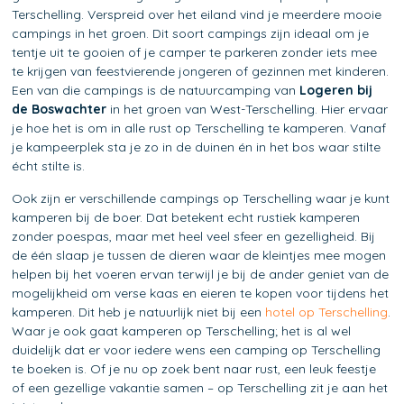
Terschelling. Verspreid over het eiland vind je meerdere mooie
campings in het groen. Dit soort campings zijn ideaal om je
tentje uit te gooien of je camper te parkeren zonder iets mee
te krijgen van feestvierende jongeren of gezinnen met kinderen.
Een van die campings is de natuurcamping van
Logeren bij
de Boswachter
in het groen van West-Terschelling. Hier ervaar
je hoe het is om in alle rust op Terschelling te kamperen. Vanaf
je kampeerplek sta je zo in de duinen én in het bos waar stilte
écht stilte is.
Ook zijn er verschillende campings op Terschelling waar je kunt
kamperen bij de boer. Dat betekent echt rustiek kamperen
zonder poespas, maar met heel veel sfeer en gezelligheid. Bij
de één slaap je tussen de dieren waar de kleintjes mee mogen
helpen bij het voeren ervan terwijl je bij de ander geniet van de
mogelijkheid om verse kaas en eieren te kopen voor tijdens het
kamperen. Dit heb je natuurlijk niet bij een
hotel op Terschelling
.
Waar je ook gaat kamperen op Terschelling; het is al wel
duidelijk dat er voor iedere wens een camping op Terschelling
te boeken is. Of je nu op zoek bent naar rust, een leuk feestje
of een gezellige vakantie samen – op Terschelling zit je aan het