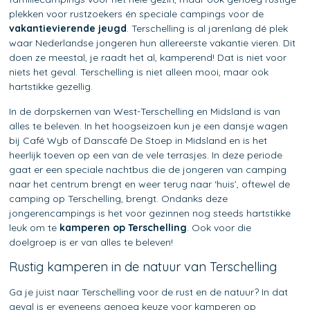
plekken voor rustzoekers én speciale campings voor de
vakantievierende jeugd
. Terschelling is al jarenlang dé plek
waar Nederlandse jongeren hun allereerste vakantie vieren. Dit
doen ze meestal, je raadt het al, kamperend! Dat is niet voor
niets het geval. Terschelling is niet alleen mooi, maar ook
hartstikke gezellig.
In de dorpskernen van West-Terschelling en Midsland is van
alles te beleven. In het hoogseizoen kun je een dansje wagen
bij Café Wyb of Danscafé De Stoep in Midsland en is het
heerlijk toeven op een van de vele terrasjes. In deze periode
gaat er een speciale nachtbus die de jongeren van camping
naar het centrum brengt en weer terug naar ‘huis’, oftewel de
camping op Terschelling, brengt. Ondanks deze
jongerencampings is het voor gezinnen nog steeds hartstikke
leuk om te
kamperen op Terschelling
. Ook voor die
doelgroep is er van alles te beleven!
Rustig kamperen in de natuur van Terschelling
Ga je juist naar Terschelling voor de rust en de natuur? In dat
geval is er eveneens genoeg keuze voor kamperen op