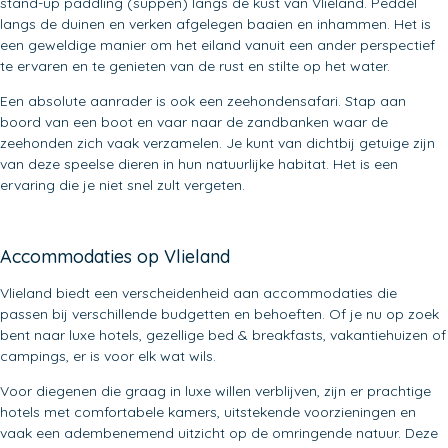
stand-up paddling (suppen) langs de kust van Vlieland. Peddel
langs de duinen en verken afgelegen baaien en inhammen. Het is
een geweldige manier om het eiland vanuit een ander perspectief
te ervaren en te genieten van de rust en stilte op het water.
Een absolute aanrader is ook een zeehondensafari. Stap aan
boord van een boot en vaar naar de zandbanken waar de
zeehonden zich vaak verzamelen. Je kunt van dichtbij getuige zijn
van deze speelse dieren in hun natuurlijke habitat. Het is een
ervaring die je niet snel zult vergeten.
Accommodaties op Vlieland
Vlieland biedt een verscheidenheid aan accommodaties die
passen bij verschillende budgetten en behoeften. Of je nu op zoek
bent naar luxe hotels, gezellige bed & breakfasts, vakantiehuizen of
campings, er is voor elk wat wils.
Voor diegenen die graag in luxe willen verblijven, zijn er prachtige
hotels met comfortabele kamers, uitstekende voorzieningen en
vaak een adembenemend uitzicht op de omringende natuur. Deze