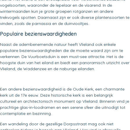
vogelsoorten, waaronder de lepelaar en de visarend. In de
wintermaanden kun je grote groepen rotganzen en andere
trekvogels spotten. Daarnaast zijn er ook diverse plantensoorten te
vinden, zoals de parnassia en de duinviooltjes.
Populaire bezienswaardigheden
Naast de adembenemende natuur heeft Vlieland ook enkele
populaire bezienswaardigheden die de moeite waard zijn om te
verkennen. De Vuurboetsduin is een must-see attractie. Het is de
hoogste duin van het eiland en biedt een panoramisch uitzicht over
Vlieland, de Waddenzee en de naburige eilanden.
Een andere bezienswaardigheid is de Oude Kerk, een charmante
kerk uit de 17e eeuw. Deze historische kerk is een belangrijk
cultureel en architectonisch monument op Vlieland. Binnenin vind je
prachtige glas-in-loodramen en een serene sfeer die uitnodigt tot
contemplatie en bezinning.
Een wandeling door de gezellige Dorpsstraat mag ook niet
ontbreken tijdens je bezoek aan Vlieland. Hier vind je sfeervolle