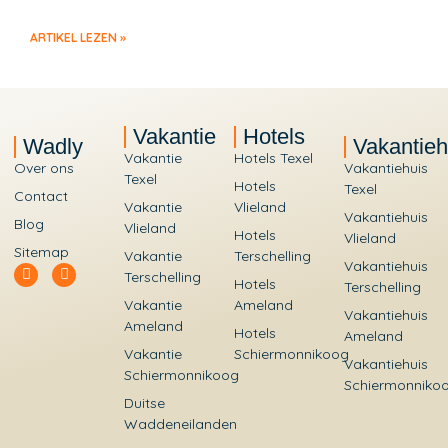
ARTIKEL LEZEN »
Vakantie
Hotels
Wadly
Vakantieh
Vakantie
Hotels Texel
Over ons
Vakantiehuis
Texel
Hotels
Texel
Contact
Vakantie
Vlieland
Vakantiehuis
Blog
Vlieland
Hotels
Vlieland
Sitemap
Vakantie
Terschelling
Vakantiehuis
Terschelling
Hotels
Terschelling
Vakantie
Ameland
Vakantiehuis
Ameland
Hotels
Ameland
Vakantie
Schiermonnikoog
Vakantiehuis
Schiermonnikoog
Schiermonniko
Duitse
Waddeneilanden