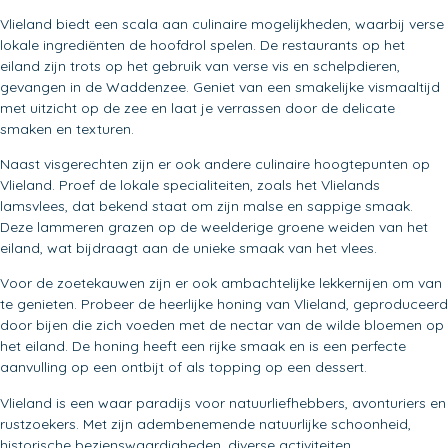
Vlieland biedt een scala aan culinaire mogelijkheden, waarbij verse
lokale ingrediënten de hoofdrol spelen. De restaurants op het
eiland zijn trots op het gebruik van verse vis en schelpdieren,
gevangen in de Waddenzee. Geniet van een smakelijke vismaaltijd
met uitzicht op de zee en laat je verrassen door de delicate
smaken en texturen.
Naast visgerechten zijn er ook andere culinaire hoogtepunten op
Vlieland. Proef de lokale specialiteiten, zoals het Vlielands
lamsvlees, dat bekend staat om zijn malse en sappige smaak.
Deze lammeren grazen op de weelderige groene weiden van het
eiland, wat bijdraagt aan de unieke smaak van het vlees.
Voor de zoetekauwen zijn er ook ambachtelijke lekkernijen om van
te genieten. Probeer de heerlijke honing van Vlieland, geproduceerd
door bijen die zich voeden met de nectar van de wilde bloemen op
het eiland. De honing heeft een rijke smaak en is een perfecte
aanvulling op een ontbijt of als topping op een dessert.
Vlieland is een waar paradijs voor natuurliefhebbers, avonturiers en
rustzoekers. Met zijn adembenemende natuurlijke schoonheid,
historische bezienswaardigheden, diverse activiteiten,