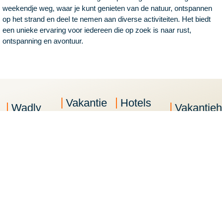
weekendje weg, waar je kunt genieten van de natuur, ontspannen
op het strand en deel te nemen aan diverse activiteiten. Het biedt
een unieke ervaring voor iedereen die op zoek is naar rust,
ontspanning en avontuur.
Vakantie
Hotels
Wadly
Vakantieh
Vakantie
Hotels Texel
Over ons
Vakantiehuis
Texel
Hotels
Texel
Contact
Vakantie
Vlieland
Vakantiehuis
Blog
Vlieland
Hotels
Vlieland
Sitemap
Vakantie
Terschelling
Vakantiehuis
Terschelling
Hotels
Terschelling
Vakantie
Ameland
Vakantiehuis
Ameland
Hotels
Ameland
Vakantie
Schiermonnikoog
Vakantiehuis
Schiermonnikoog