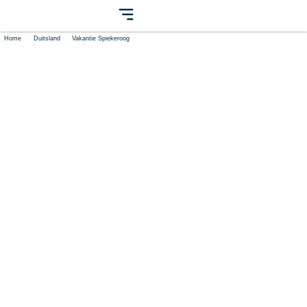
Home
Duitsland
Vakantie Spiekeroog