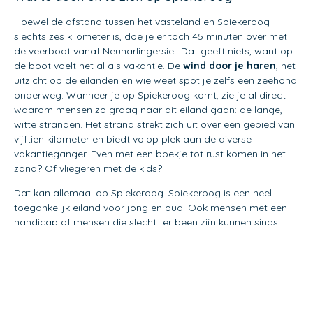
Hoewel de afstand tussen het vasteland en Spiekeroog
slechts zes kilometer is, doe je er toch 45 minuten over met
de veerboot vanaf Neuharlingersiel. Dat geeft niets, want op
de boot voelt het al als vakantie. De
wind door je haren
, het
uitzicht op de eilanden en wie weet spot je zelfs een zeehond
onderweg. Wanneer je op Spiekeroog komt, zie je al direct
waarom mensen zo graag naar dit eiland gaan: de lange,
witte stranden. Het strand strekt zich uit over een gebied van
vijftien kilometer en biedt volop plek aan de diverse
vakantieganger. Even met een boekje tot rust komen in het
zand? Of vliegeren met de kids?
Dat kan allemaal op Spiekeroog. Spiekeroog is een heel
toegankelijk eiland voor jong en oud. Ook mensen met een
handicap of mensen die slecht ter been zijn kunnen sinds
2016 optimaal genieten van het strand in een elektrisch
aangedreven strandmobiel. Wat je waarschijnlijk ook meteen
opvalt, is dat de tijd stil heeft lijkt gestaan op dit eiland. Er
rijden geen auto’s, er is veel stilte te vinden en veel van
de
huizen op Spiekeroog
staan op de monumentenlijst.
Door rond te dwalen over het eiland leer je de mooiste