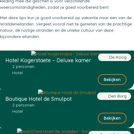
kleding mee die geschikt is voor verschillende
weersomstandigheden, zodat je goed voorbereid bent.
Met deze tips kun je goed voorbereid op vakantie naar een van de
Waddeneilanden. Vergeet vooral niet te genieten van de prachtige
natuur, de rustige stranden en de unieke cultuur van deze
bijzondere eilanden.
De Koog
Hotel Kogerstaete – Deluxe kamer
2 personen
Hotel
Bekijken
Den Burg
Boutique Hotel de Smulpot
2 personen
Hotel
Bekijken