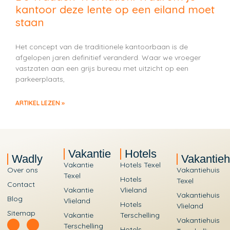
kantoor deze lente op een eiland moet
staan
Het concept van de traditionele kantoorbaan is de
afgelopen jaren definitief veranderd. Waar we vroeger
vastzaten aan een grijs bureau met uitzicht op een
parkeerplaats,
ARTIKEL LEZEN »
Vakantie
Hotels
Wadly
Vakantieh
Vakantie
Hotels Texel
Over ons
Vakantiehuis
Texel
Hotels
Texel
Contact
Vakantie
Vlieland
Vakantiehuis
Blog
Vlieland
Hotels
Vlieland
Sitemap
Vakantie
Terschelling
Vakantiehuis
Terschelling
Hotels