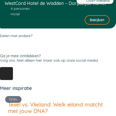
Oost-Vlieland
WestCord Hotel de Wadden – Dorpszijde kamer
4 personen
Hotel
Bekijken
Delen met andere?
Ga je mee ontdekken?
Volg ons. Niet alleen hier maar ook op onze social media.
Meer inspiratie
TEXEL
Texel vs. Vlieland: Welk eiland matcht
met jouw DNA?