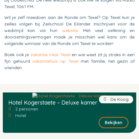
Texel, 106.1 FM.
Wil je zelf meedoen aan de Ronde om Texel? Op Texel kun je
zeilles volgen bij Zeilschool De Eilander. Inschrijven voor de
wedstrijd kan via hun
website
. Met veel oefening en
doorzettingsvermogen maak je misschien wel kans om de
volgende winnaar van de Ronde om Texel te worden!
Boek ook je
vakantie naar Texel
en wie weet zit jij straks in een
fijn gehuurd
vakantiehuis op Texel
met familie, het gezin of
vrienden.
De Koog
Hotel Kogerstaete – Deluxe kamer
2 personen
Hotel
Bekijken