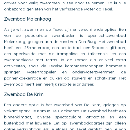
advies voor veilig zwemmen in zee door te nemen. Zo kun je
onbezorgd genieten van het verfrissende water op Texel.
Zwembad Molenkoog
Als je wilt zwemmen op Texel, zijn er verschillende opties. Een
van de populairste zwembaden is openluchtzwembad
Molenkoog, gelegen aan de rand van Den Burg. Het zwembad
heeft een 25-meterbad, een peuterbad, een 3-baans glijbaan,
een speelweide met air trampoline en tafeltennis, en een
zwembadkiosk met terras. In de zomer zijn er veel extra
activiteiten, zoals de Texelse kampioenschappen bommetje
springen, watertrappelen en onderwaterzwemmen, de
pannenkoekenrace en duiken op stuivers en schatkisten. Het
zwembad heeft een heerlijk relaxte eilandsfeer.
Zwembad De Krim
Een andere optie is het zwembad van De Krim, gelegen op
Vakantiepark De Krim in De Cocksdorp. Dit zwembad heeft een
binnenklimaat, diverse spectaculaire attracties en een
buitenbad met ligweide. Let op: zwembadkaartjes zijn alleen
online verkrijgbaar! Als je elders op Texel verblijft, ben je van