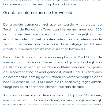
harte welkom om hier een dag door te brengen.
Grootste catamaranrace ter wereld
De grootste catamaran-zeilrace ter wereld vindt plaats op
Texel met de Ronde om Texel. Jaarlijks nemen meer dan 300
catamarans deel aan deze race om zo snel mogelijk om het
eiland te zeilen. Zowel amateurzeilers als de internationale
zeiltop doen mee aan deze race die is uitgegroeid tot een
groots publieksevenement met duizenden bezoekers.
De start en finish van de race vinden plaats bij Paal 17, aan de
westkant van het eiland. De exacte starttijd is afhankelijk van
de stroming en wind en wordt de ochtend van de race tijdens
de Skippersbriefing bekend gemaakt. Vanaf Paal 17 vertrekken
de catamarans richting de vuurtoren en varen vervolgens door
naar Oudeschild. De TESO-boot die ze onderweg tegenkomen,
voegt een extra spannend element toe aan de race.
Als toeschouwer kun je de massale start bij Paal 17 bekijken,
evenals het strand bij de vuurtoren, de waddendijk en de dijk
bij Oudeschild. De hele wedstrijd is ook live te volgen via Radio