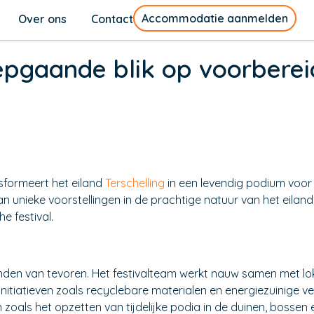
Accommodatie aanmelden
Over ons
Contact
iepgaande blik op voorbere
ansformeert het eiland
Terschelling
in een levendig podium voor t
an unieke voorstellingen in de prachtige natuur van het eiland
 festival.
den van tevoren. Het festivalteam werkt nauw samen met lokal
 initiatieven zoals recyclebare materialen en energiezuinige
en zoals het opzetten van tijdelijke podia in de duinen, boss