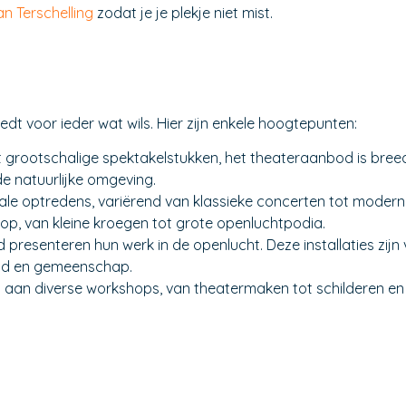
an Terschelling
zodat je je plekje niet mist.
t voor ieder wat wils. Hier zijn enkele hoogtepunten:
 grootschalige spektakelstukken, het theateraanbod is breed 
de natuurlijke omgeving.
ale optredens, variërend van klassieke concerten tot moderne
d op, van kleine kroegen tot grote openluchtpodia.
d presenteren hun werk in de openlucht. Deze installaties zijn
eid en gemeenschap.
aan diverse workshops, van theatermaken tot schilderen en f