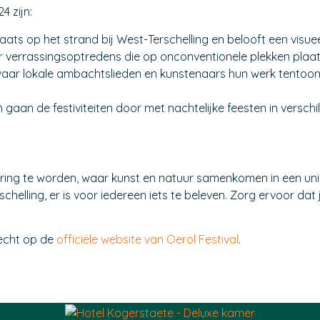
4 zijn:
laats op het strand bij West-Terschelling en belooft een visu
 er verrassingsoptredens die op onconventionele plekken plaats
 waar lokale ambachtslieden en kunstenaars hun werk tentoons
 gaan de festiviteiten door met nachtelijke feesten in verschi
ng te worden, waar kunst en natuur samenkomen in een unieke
helling, er is voor iedereen iets te beleven. Zorg ervoor dat j
recht op de
officiële website van Oerol Festival
.