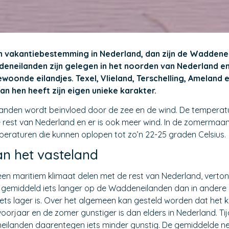
en vakantiebestemming in Nederland, dan zijn de Waddene
neilanden zijn gelegen in het noorden van Nederland en
woonde eilandjes. Texel, Vlieland, Terschelling, Ameland
n hen heeft zijn eigen unieke karakter.
nden wordt beïnvloed door de zee en de wind. De temperatur
e rest van Nederland en er is ook meer wind. In de zomermaan
eraturen die kunnen oplopen tot zo’n 22-25 graden Celsius.
an het vasteland
 maritiem klimaat delen met de rest van Nederland, vertone
n gemiddeld iets langer op de Waddeneilanden dan in andere d
iets lager is. Over het algemeen kan gesteld worden dat het 
orjaar en de zomer gunstiger is dan elders in Nederland. Tijd
ilanden daarentegen iets minder gunstig. De gemiddelde nee