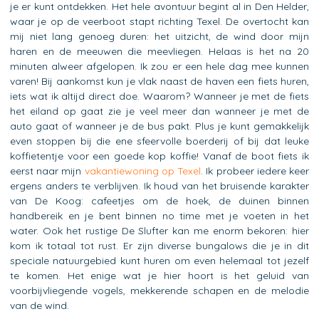
je er kunt ontdekken. Het hele avontuur begint al in Den Helder,
waar je op de veerboot stapt richting Texel. De overtocht kan
mij niet lang genoeg duren: het uitzicht, de wind door mijn
haren en de meeuwen die meevliegen. Helaas is het na 20
minuten alweer afgelopen. Ik zou er een hele dag mee kunnen
varen! Bij aankomst kun je vlak naast de haven een fiets huren,
iets wat ik altijd direct doe. Waarom? Wanneer je met de fiets
het eiland op gaat zie je veel meer dan wanneer je met de
auto gaat of wanneer je de bus pakt. Plus je kunt gemakkelijk
even stoppen bij die ene sfeervolle boerderij of bij dat leuke
koffietentje voor een goede kop koffie! Vanaf de boot fiets ik
eerst naar mijn
vakantiewoning op Texel
. Ik probeer iedere keer
ergens anders te verblijven. Ik houd van het bruisende karakter
van De Koog: cafeetjes om de hoek, de duinen binnen
handbereik en je bent binnen no time met je voeten in het
water. Ook het rustige De Slufter kan me enorm bekoren: hier
kom ik totaal tot rust. Er zijn diverse bungalows die je in dit
speciale natuurgebied kunt huren om even helemaal tot jezelf
te komen. Het enige wat je hier hoort is het geluid van
voorbijvliegende vogels, mekkerende schapen en de melodie
van de wind.