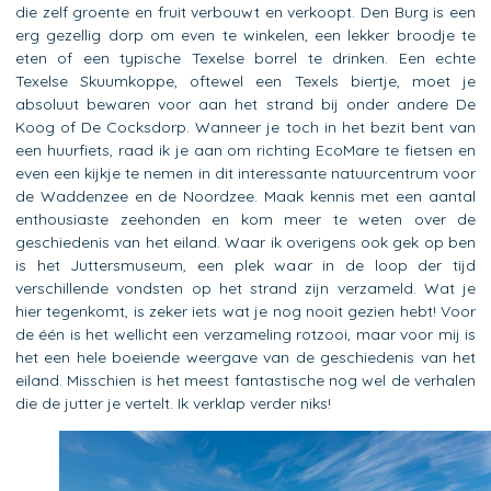
die zelf groente en fruit verbouwt en verkoopt. Den Burg is een
erg gezellig dorp om even te winkelen, een lekker broodje te
eten of een typische Texelse borrel te drinken. Een echte
Texelse Skuumkoppe, oftewel een Texels biertje, moet je
absoluut bewaren voor aan het strand bij onder andere De
Koog of De Cocksdorp. Wanneer je toch in het bezit bent van
een huurfiets, raad ik je aan om richting EcoMare te fietsen en
even een kijkje te nemen in dit interessante natuurcentrum voor
de Waddenzee en de Noordzee. Maak kennis met een aantal
enthousiaste zeehonden en kom meer te weten over de
geschiedenis van het eiland. Waar ik overigens ook gek op ben
is het Juttersmuseum, een plek waar in de loop der tijd
verschillende vondsten op het strand zijn verzameld. Wat je
hier tegenkomt, is zeker iets wat je nog nooit gezien hebt! Voor
de één is het wellicht een verzameling rotzooi, maar voor mij is
het een hele boeiende weergave van de geschiedenis van het
eiland. Misschien is het meest fantastische nog wel de verhalen
die de jutter je vertelt. Ik verklap verder niks!