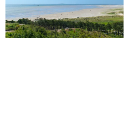
Strandwandeling Terschelling: van De Walvis naar Paal
8
Je sluit de deur van je auto of parkeert je fiets bij de haven
van West-Terschelling. De zoute wind van de Waddenzee
begroet je direct,
ARTIKEL LEZEN »
ALGEMEEN